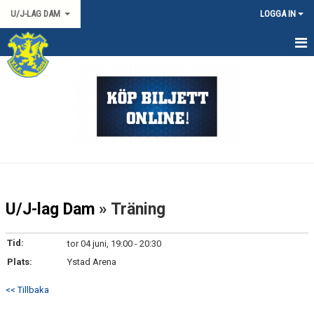
U/J-LAG DAM
LOGGA IN
HEM
NYHETER
KALENDER
TRUPPEN
DOKUMENT
U/J-lag Dam
» Träning
KONTAKT
Tid:
tor 04 juni, 19:00 - 20:30
MATCHER
Plats:
Ystad Arena
<< Tillbaka