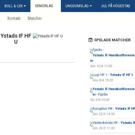
BOLL & LEK
SENIORLAG
UNGDOMSLAG
JUL PÅ HÖGESTAD
t
Kontakt
Matcher
Ystads IF HF
SPELADE MATCHER
U
Fjärås -
Ystads IF Handbollförenin
m
Sön 12/4 17:00
Lugi HF 1 -
Ystads IF HF 1
Ons 8/4 19:20
Ystads IF Handbollförenin
m
- Fjärås
Tor 2/4 19:00
Kungälvs HK -
Ystads IF H
Sön 22/3 14:30
VästeråsIrsta HF -
Ystads I
Sön 22/3 11:30