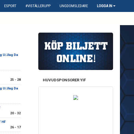
ESPORT
#VISTÄLLERUPP
UNGDOMSLEDARE
LOGGA IN
g U/Jlag Da
25 - 28
HUVUDSPONSORER YIF
g U/Jlag Da
F
20 - 32
F HF
26 - 17