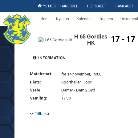
YSTADS IF HANDBOLL
HERRLAGET
DAMLAGET
Hem
Nyheter
Kalender
Truppen
Dokumen
H 65 Gordies
17 - 17
HK
INFORMATION
Matchstart:
fre 14 november, 19:00
Plats:
Sporthallen Höör
Serie:
Damer - Dam 2 Syd
Samling:
17:30
<< Tillbaka