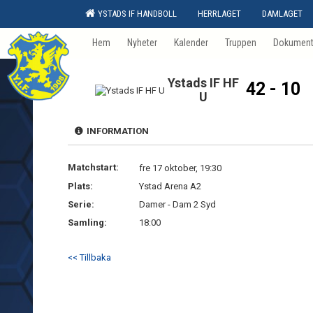
YSTADS IF HANDBOLL
HERRLAGET
DAMLAGET
Hem
Nyheter
Kalender
Truppen
Dokumen
Ystads IF HF
42 - 10
U
INFORMATION
Matchstart:
fre 17 oktober, 19:30
Plats:
Ystad Arena A2
Serie:
Damer - Dam 2 Syd
Samling:
18:00
<< Tillbaka