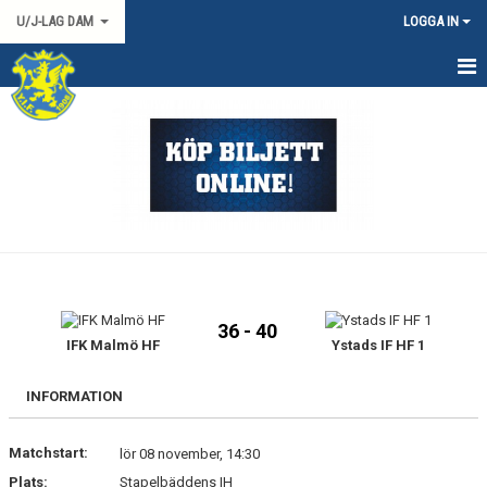
U/J-LAG DAM
LOGGA IN
HEM
NYHETER
KALENDER
TRUPPEN
DOKUMENT
36 - 40
KONTAKT
IFK Malmö HF
Ystads IF HF 1
MATCHER
INFORMATION
Matchstart:
lör 08 november, 14:30
Plats:
Stapelbäddens IH