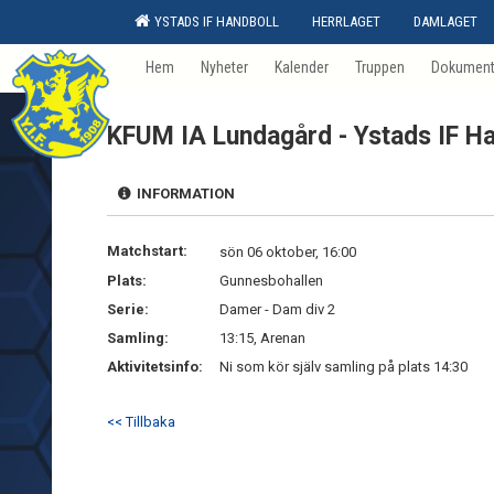
YSTADS IF HANDBOLL
HERRLAGET
DAMLAGET
Hem
Nyheter
Kalender
Truppen
Dokumen
KFUM IA Lundagård - Ystads IF Ha
INFORMATION
Matchstart:
sön 06 oktober, 16:00
Plats:
Gunnesbohallen
Serie:
Damer - Dam div 2
Samling:
13:15, Arenan
Aktivitetsinfo:
Ni som kör själv samling på plats 14:30
<< Tillbaka