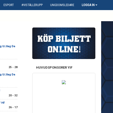
ESPORT
#VISTÄLLERUPP
UNGDOMSLEDARE
LOGGA IN
g U/Jlag Da
25 - 28
HUVUDSPONSORER YIF
g U/Jlag Da
F
20 - 32
F HF
26 - 17