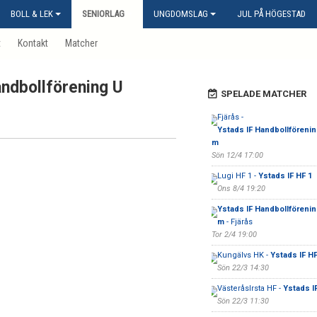
BOLL & LEK
SENIORLAG
UNGDOMSLAG
JUL PÅ HÖGESTAD
t
Kontakt
Matcher
ndbollförening U
SPELADE MATCHER
Fjärås -
Ystads IF Handbollförenin
m
Sön 12/4 17:00
Lugi HF 1 -
Ystads IF HF 1
Ons 8/4 19:20
Ystads IF Handbollförenin
m
- Fjärås
Tor 2/4 19:00
Kungälvs HK -
Ystads IF H
Sön 22/3 14:30
VästeråsIrsta HF -
Ystads I
Sön 22/3 11:30