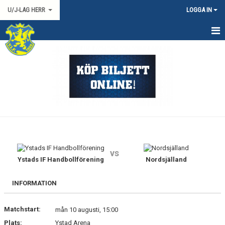
U/J-LAG HERR
LOGGA IN
HEM
NYHETER
KALENDER
TRUPPEN
DOKUMENT
vs
KONTAKT
Ystads IF Handbollförening
Nordsjälland
HERR 2 SYD
INFORMATION
MATCHER
Matchstart:
mån 10 augusti, 15:00
Plats:
Ystad Arena