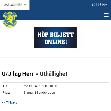
U/J-LAG HERR
LOGGA IN
HEM
NYHETER
KALENDER
TRUPPEN
DOKUMENT
U/J-lag Herr
» Uthållighet
KONTAKT
Tid:
tor 11 juni, 17:00 - 18:00
HERR 2 SYD
Plats:
Slingan i Sandskogen
MATCHER
<< Tillbaka