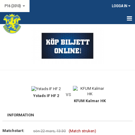
P16 (2010)
LOGGA IN
HEM
NYHETER
KALENDER
TRUPPEN
DOKUMENT
vs
KONTAKT
Ystads IF HF 2
KFUM Kalmar HK
MATCHER
INFORMATION
SERIESPEL P19 SYD
Matchstart:
sön 22 mars, 13:30
(Match struken)
USM P16