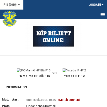
P16 (2010)
LOGGA IN
HEM
NYHETER
KALENDER
TRUPPEN
DOKUMENT
vs
KONTAKT
IFK Malmö HF Blå P15
Ystads IF HF 2
MATCHER
INFORMATION
SERIESPEL P19 SYD
Matchstart:
ons 15 oktober, 18:30
(Match struken)
Plats:
Lindängens Sporthall
USM P16