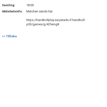
YIF:S NOSTALGOTEK
Samling:
18:00
Aktivitetsinfo:
MEDLEMSKAP
Matchen sänds här:
https://handbollplay.se/ystads-if-handboll-
p03/games/g/42ferng8
<< Tillbaka