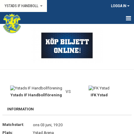
YSTADS IF HANDBOLL
LOGGA IN
HEM
OM KLUBBEN
KONTAKT
BILJETTER/SÄSONGSKORT
PARTNERS
vs
Ystads IF Handbollförening
IFK Ystad
MATCHER
HYRA HIMMAPLAN
INFORMATION
ÖVRIGT
Matchstart:
ons 03 juni, 19:20
Plats:
Ystad Arena