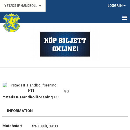
YSTADS IF HANDBOLL
LOGGA IN
HEM
OM KLUBBEN
KONTAKT
BILJETTER/SÄSONGSKORT
PARTNERS
vs
MATCHER
Ystads IF Handbollförening F11
HYRA HIMMAPLAN
INFORMATION
ÖVRIGT
Matchstart:
fre 10 juli, 08:00