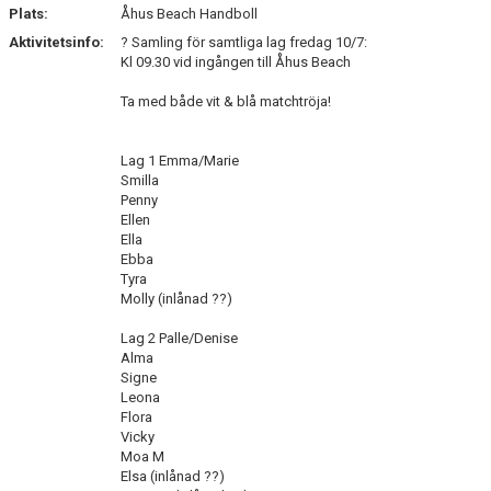
YIF:S NOSTALGOTEK
Plats:
Åhus Beach Handboll
Aktivitetsinfo:
? Samling för samtliga lag fredag 10/7:
MEDLEMSKAP
Kl 09.30 vid ingången till Åhus Beach
Ta med både vit & blå matchtröja!
Lag 1 Emma/Marie
Smilla
Penny
Ellen
Ella
Ebba
Tyra
Molly (inlånad ??)
Lag 2 Palle/Denise
Alma
Signe
Leona
Flora
Vicky
Moa M
Elsa (inlånad ??)