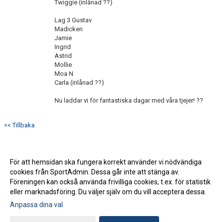
Twiggie (inlånad ??)
Lag 3 Gustav
Madicken
Jamie
Ingrid
Astrid
Mollie
Moa N
Carla (inlånad ??)
Nu laddar vi för fantastiska dagar med våra tjejer! ??
<< Tillbaka
För att hemsidan ska fungera korrekt använder vi nödvändiga
cookies från SportAdmin. Dessa går inte att stänga av.
Föreningen kan också använda frivilliga cookies, t.ex. för statistik
eller marknadsföring. Du väljer själv om du vill acceptera dessa.
Anpassa dina val
Cookie-inställningar
Gå till Webbversion