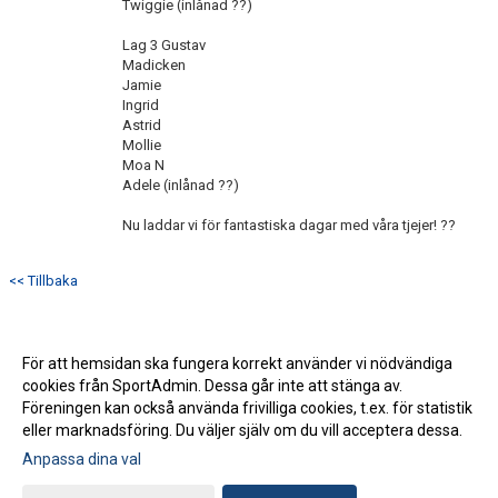
Twiggie (inlånad ??)
Lag 3 Gustav
Madicken
Jamie
Ingrid
Astrid
Mollie
Moa N
Adele (inlånad ??)
Nu laddar vi för fantastiska dagar med våra tjejer! ??
<< Tillbaka
För att hemsidan ska fungera korrekt använder vi nödvändiga
cookies från SportAdmin. Dessa går inte att stänga av.
Föreningen kan också använda frivilliga cookies, t.ex. för statistik
eller marknadsföring. Du väljer själv om du vill acceptera dessa.
Anpassa dina val
Cookie-inställningar
Gå till Webbversion