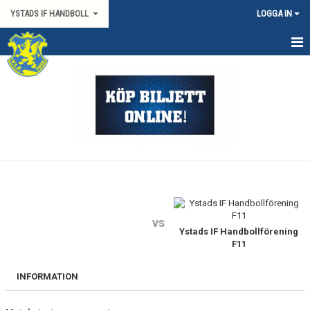
YSTADS IF HANDBOLL
LOGGA IN
HEM
OM KLUBBEN
KONTAKT
BILJETTER/SÄSONGSKORT
PARTNERS
vs
MATCHER
Ystads IF Handbollförening
F11
HYRA HIMMAPLAN
INFORMATION
ÖVRIGT