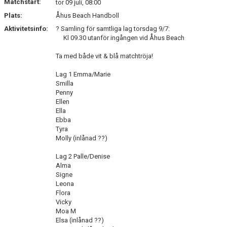
Matchstart:
YIF:S NOSTALGOTEK
tor 09 juli, 08:00
Plats:
Åhus Beach Handboll
MEDLEMSKAP
Aktivitetsinfo:
? Samling för samtliga lag torsdag 9/7:
Kl 09.30 utanför ingången vid Åhus Beach
Ta med både vit & blå matchtröja!
Lag 1 Emma/Marie
Smilla
Penny
Ellen
Ella
Ebba
Tyra
Molly (inlånad ??)
Lag 2 Palle/Denise
Alma
Signe
Leona
Flora
Vicky
Moa M
Elsa (inlånad ??)