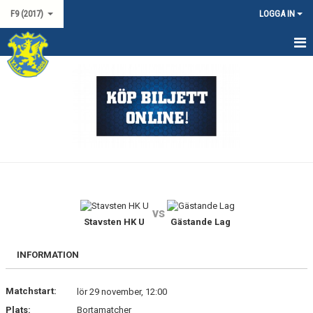
F9 (2017)
LOGGA IN
HEM
NYHETER
KALENDER
MATCHER
TRUPPEN
vs
BILDGALLERI
Stavsten HK U
Gästande Lag
DOKUMENT
INFORMATION
KONTAKT
Matchstart:
lör 29 november, 12:00
Plats:
Bortamatcher