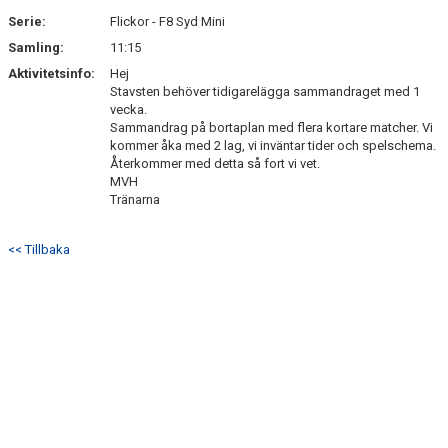
Serie:
Flickor - F8 Syd Mini
Samling:
11:15
Aktivitetsinfo:
Hej
Stavsten behöver tidigarelägga sammandraget med 1
vecka.
Sammandrag på bortaplan med flera kortare matcher. Vi
kommer åka med 2 lag, vi inväntar tider och spelschema.
Återkommer med detta så fort vi vet.
MVH
Tränarna
<< Tillbaka