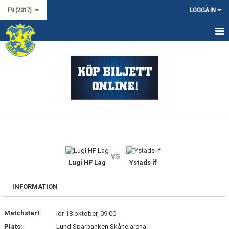
F9 (2017)
LOGGA IN
HEM
NYHETER
KALENDER
MATCHER
TRUPPEN
vs
BILDGALLERI
Lugi HF Lag
Ystads if
DOKUMENT
INFORMATION
KONTAKT
Matchstart:
lör 18 oktober, 09:00
Plats:
Lund Sparbanken Skåne arena