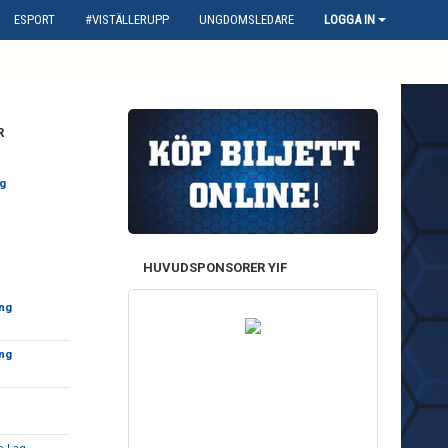
ESPORT
#VISTÄLLERUPP
UNGDOMSLEDARE
LOGGA IN
R
g
HUVUDSPONSORER YIF
ing
ing