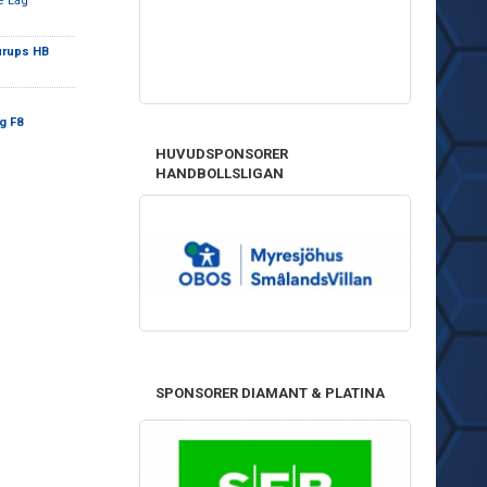
e Lag
rups HB
g F8
HUVUDSPONSORER
HANDBOLLSLIGAN
SPONSORER DIAMANT & PLATINA