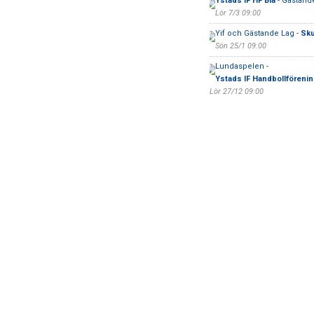
Ystads IF HF Blå
- Gästand
Lör 7/3 09:00
Yif och Gästande Lag -
Sku
Sön 25/1 09:00
Lundaspelen -
Ystads IF Handbollförenin
Lör 27/12 09:00