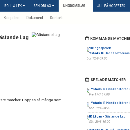
BOLL & LEK
SENIORLAG
UNGDOMSLAG
JUL PÅ HÖGESTAD
Bildgalleri
Dokument
Kontakt
ästande Lag
KOMMANDE MATCHE
Vikingaspelen -
Ystads IF Handbollförenin
Lör 12/9 09:00
SPELADE MATCHER
-
Ystads IF Handbollfören
Fre 17/7 17:00
tare matcher! Hoppas så många som
-
Ystads IF Handbollfören
Sön 19/4 08:20
IK Lågan
- Gästande Lag
Sön 29/3 10:00