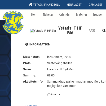
YSTADS IF HANDBOLL
HERRLAGET
DAMLAGET
Hem
Nyheter
Kalender
Matcher
Truppen
Ystads IF HF
vs
G
Blå
INFORMATION
Matchstart:
lör 07 mars, 09:00
Plats:
Västervångshallen
Serie:
Flickor - F8 Syd Mini
Samling:
08:00
Aktivitetsinfo:
Sammandrag på hemmaplan med flera kor
möjligt kan vara med!
/Tränarna