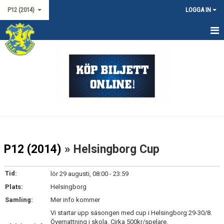
P12 (2014)
LOGGA IN
HEM
NYHETER
KALENDER
MATCHER
TRUPPEN
P12 (2014)
» Helsingborg Cup
DOKUMENT
Tid:
lör 29 augusti, 08:00 - 23:59
KONTAKT
Plats:
Helsingborg
Samling:
Mer info kommer
Vi startar upp säsongen med cup i Helsingborg 29-30/8.
Övernattning i skola. Cirka 500kr/spelare.