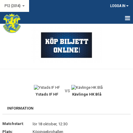
P12 (2014)
LOGGA IN
HEM
NYHETER
KALENDER
MATCHER
TRUPPEN
vs
DOKUMENT
Ystads IF HF
Kävlinge HK Blå
KONTAKT
INFORMATION
Matchstart:
lör 18 oktober, 12:30
Plats:
Köpingebrohallen