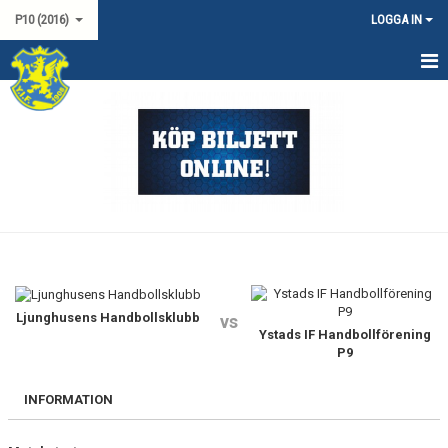
P10 (2016)
LOGGA IN
HEM
NYHETER
KALENDER
MATCHER
TRUPPEN
DOKUMENT
Ljunghusens Handbollsklubb
vs
Ystads IF Handbollförening
P9
KONTAKT
INFORMATION