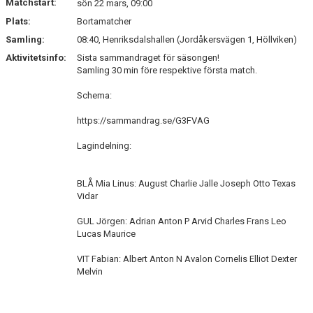
Matchstart:
sön 22 mars, 09:00
Plats:
Bortamatcher
Samling:
08:40, Henriksdalshallen (Jordåkersvägen 1, Höllviken)
Aktivitetsinfo:
Sista sammandraget för säsongen!
Samling 30 min före respektive första match.
Schema:
https://sammandrag.se/G3FVAG
Lagindelning:
BLÅ Mia Linus: August Charlie Jalle Joseph Otto Texas
Vidar
GUL Jörgen: Adrian Anton P Arvid Charles Frans Leo
Lucas Maurice
VIT Fabian: Albert Anton N Avalon Cornelis Elliot Dexter
Melvin