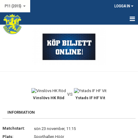
P11 (2015)
LOGGA IN
HEM
NYHETER
KALENDER
TRUPPEN
MATCHER
vs
DOKUMENT
Vinslövs HK Röd
Ystads IF HF Vit
KONTAKT
INFORMATION
LAGSPONSORER
Matchstart:
sön 23 november, 11:15
Plats:
Sporthallen Höör