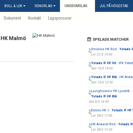
BOLL & LEK
SENIORLAG
UNGDOMSLAG
JUL PÅ HÖGESTAD
Dokument
Kontakt
Lagsponsorer
HK Malmö
SPELADE MATCHER
Vinslövs HK Röd -
Ystads I
Lör 21/3 14:30
Ystads IF HF Vit
- IFK Ysta
Sön 15/3 14:00
Ystads IF HF Blå
- HK Ankar
Sön 15/3 12:30
Ljunghusens HK Ljusblå -
Ystads IF HF Blå
Sön 8/3 14:30
Eslövs HK 1 -
Ystads IF HF 
Lör 28/2 17:00
HK Ankaret Röd -
Ystads IF
Lör 28/2 15:30