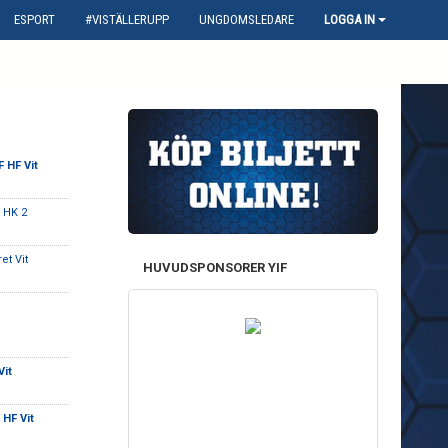
ESPORT
#VISTÄLLERUPP
UNGDOMSLEDARE
LOGGA IN
F HF Vit
d HK 2
et Vit
HUVUDSPONSORER YIF
Vit
 HF Vit