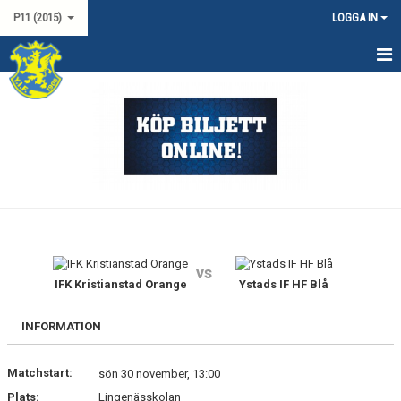
P11 (2015)
LOGGA IN
HEM
NYHETER
KALENDER
TRUPPEN
MATCHER
vs
DOKUMENT
IFK Kristianstad Orange
Ystads IF HF Blå
KONTAKT
INFORMATION
LAGSPONSORER
Matchstart:
sön 30 november, 13:00
Plats:
Lingenässkolan