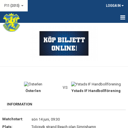
F11 (2015)
LOGGA IN
HEM
NYHETER
KALENDER
MATCHER
TRUPPEN
vs
KONTAKT
Österlen
Ystads IF Handbollförening
INFORMATION
Matchstart:
sön 14 juni, 09:30
Plats:
Tobisvik strand Beach plan Simrishamn