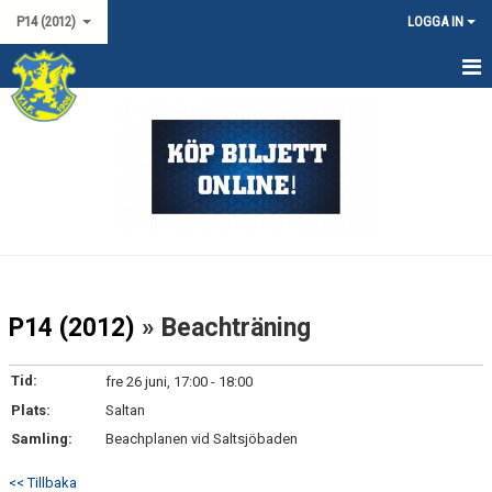
P14 (2012)
LOGGA IN
HEM
NYHETER
KALENDER
TRUPPEN
DOKUMENT
P14 (2012)
» Beachträning
P12 SYD NIVÅ 1
Tid:
fre 26 juni, 17:00 - 18:00
Plats:
Saltan
Samling:
Beachplanen vid Saltsjöbaden
<< Tillbaka