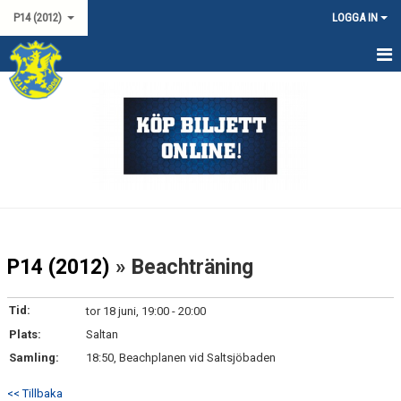
P14 (2012)
LOGGA IN
HEM
NYHETER
KALENDER
TRUPPEN
DOKUMENT
P14 (2012)
» Beachträning
P12 SYD NIVÅ 1
Tid:
tor 18 juni, 19:00 - 20:00
Plats:
Saltan
Samling:
18:50, Beachplanen vid Saltsjöbaden
<< Tillbaka