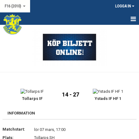
F16 (2010)
LOGGA IN
HEM
NYHETER
KALENDER
MATCHER
TRUPPEN
14 - 27
DOKUMENT
Tollarps IF
Ystads IF HF 1
KONTAKT
INFORMATION
Matchstart:
lör 07 mars, 17:00
Plats:
Tollarps SH