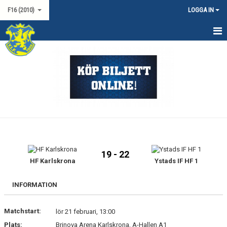
F16 (2010)
LOGGA IN
HEM
NYHETER
KALENDER
MATCHER
TRUPPEN
19 - 22
DOKUMENT
HF Karlskrona
Ystads IF HF 1
KONTAKT
INFORMATION
Matchstart:
lör 21 februari, 13:00
Plats:
Brinova Arena Karlskrona, A-Hallen A1