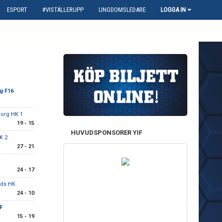
ESPORT
#VISTÄLLERUPP
UNGDOMSLEDARE
LOGGA IN
g F16
org HK 1
19 - 15
HUVUDSPONSORER YIF
K 2
27 - 21
24 - 17
ds HK
24 - 10
F
15 - 19