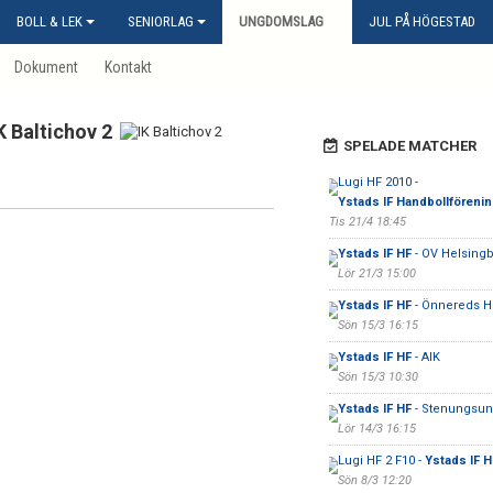
BOLL & LEK
SENIORLAG
UNGDOMSLAG
JUL PÅ HÖGESTAD
Dokument
Kontakt
K Baltichov 2
SPELADE MATCHER
Lugi HF 2010 -
Ystads IF Handbollförenin
Tis 21/4 18:45
Ystads IF HF
- OV Helsingb
Lör 21/3 15:00
Ystads IF HF
- Önnereds H
Sön 15/3 16:15
Ystads IF HF
- AIK
Sön 15/3 10:30
Ystads IF HF
- Stenungsun
Lör 14/3 16:15
Lugi HF 2 F10 -
Ystads IF H
Sön 8/3 12:20