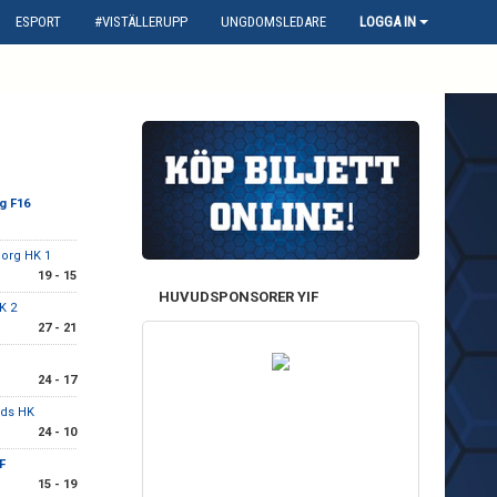
ESPORT
#VISTÄLLERUPP
UNGDOMSLEDARE
LOGGA IN
g F16
org HK 1
19 - 15
HUVUDSPONSORER YIF
K 2
27 - 21
24 - 17
ds HK
24 - 10
F
15 - 19