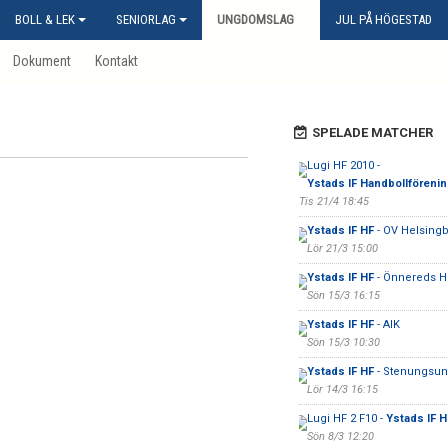
BOLL & LEK
SENIORLAG
UNGDOMSLAG
JUL PÅ HÖGESTAD
Dokument
Kontakt
SPELADE MATCHER
Lugi HF 2010 -
Ystads IF Handbollförenin
Tis 21/4 18:45
Ystads IF HF
- OV Helsingb
Lör 21/3 15:00
Ystads IF HF
- Önnereds H
Sön 15/3 16:15
Ystads IF HF
- AIK
Sön 15/3 10:30
Ystads IF HF
- Stenungsun
Lör 14/3 16:15
Lugi HF 2 F10 -
Ystads IF H
Sön 8/3 12:20