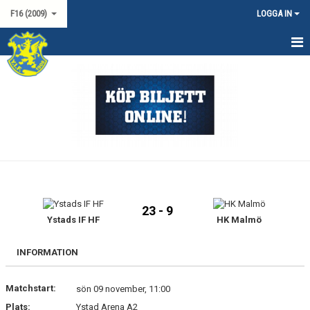
F16 (2009)
LOGGA IN
HEM
NYHETER
KALENDER
MATCHER
TRUPPEN
23 - 9
DOKUMENT
Ystads IF HF
HK Malmö
KONTAKT
INFORMATION
Matchstart:
sön 09 november, 11:00
Plats:
Ystad Arena A2