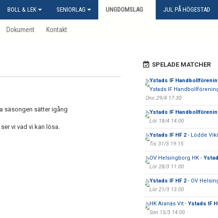
BOLL & LEK
SENIORLAG
UNGDOMSLAG
JUL PÅ HÖGESTAD
Dokument
Kontakt
SPELADE MATCHER
Ystads IF Handbollförenin
Ystads IF Handbollförenin
Ons 29/4 17:30
a säsongen sätter igång
Ystads IF Handbollföreni
Lör 18/4 14:00
ser vi vad vi kan lösa.
Ystads IF HF 2
- Lödde Vik
Tis 31/3 19:15
OV Helsingborg HK -
Ystad
Lör 28/3 11:00
Ystads IF HF 2
- OV Helsin
Lör 21/3 13:00
HK Aranäs Vit -
Ystads IF H
Sön 15/3 14:00