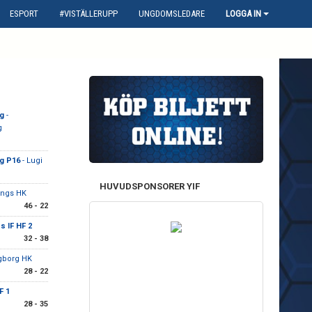
ESPORT
#VISTÄLLERUPP
UNGDOMSLEDARE
LOGGA IN
g
-
g
ng P16
- Lugi
HUVUDSPONSORER YIF
ings HK
46 - 22
s IF HF 2
32 - 38
gborg HK
28 - 22
F 1
28 - 35